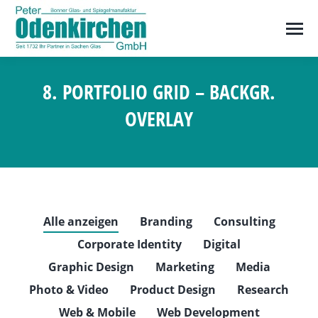
8. PORTFOLIO GRID – BACKGR.
OVERLAY
Sie befinden sich hier:
Alle anzeigen
Branding
Consulting
Corporate Identity
Digital
Graphic Design
Marketing
Media
Photo & Video
Product Design
Research
Web & Mobile
Web Development