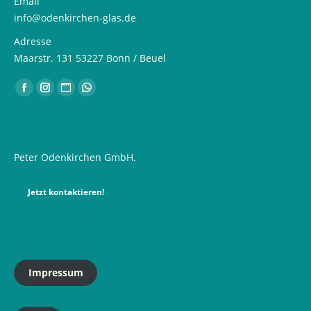
Email
info@odenkirchen-glas.de
Adresse
Maarstr. 131 53227 Bonn / Beuel
Finden Sie uns auf:
Facebook
Instagram
Website
Whatsapp
page
page
page
page
opens
opens
opens
opens
in
in
in
in
Peter Odenkirchen GmbH.
new
new
new
new
window
window
window
window
Jetzt kontaktieren!
Impressum