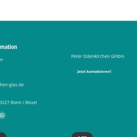
rmation
Peter Odenkirchen GmbH.
er
Jetzt kontaktieren!
hen-glas.de
53227 Bonn / Beuel
 auf:
am
site
Whatsapp
ge
page
ens
opens