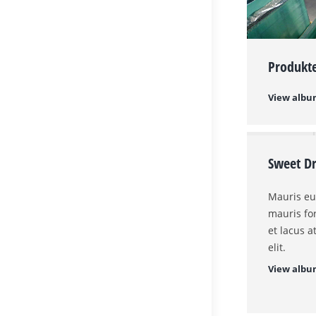
Produkt
View alb
Sweet D
Mauris eu
mauris for
et lacus 
elit.
View alb