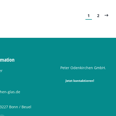
1
2
rmation
Peter Odenkirchen GmbH.
er
Jetzt kontaktieren!
hen-glas.de
53227 Bonn / Beuel