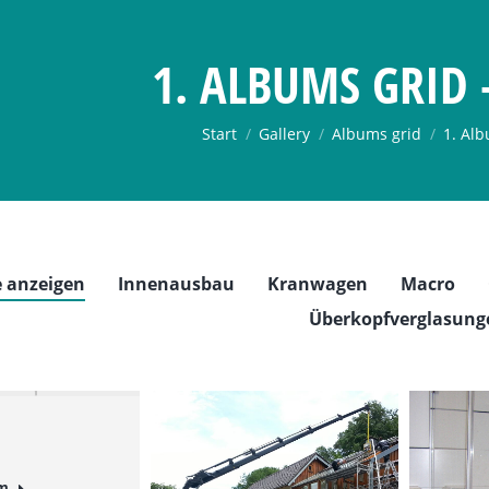
1. ALBUMS GRID 
Sie befinden sich hier:
Start
Gallery
Albums grid
1. Alb
e anzeigen
Innenausbau
Kranwagen
Macro
Überkopfverglasung
um